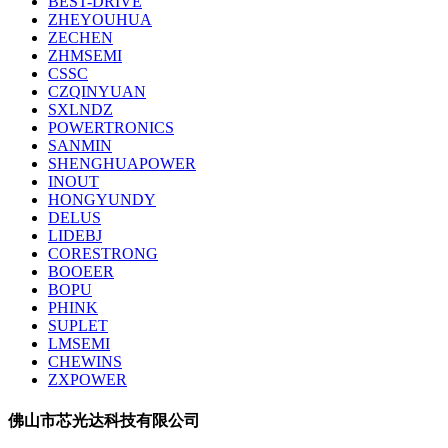
BEST-DRIVE
ZHEYOUHUA
ZECHEN
ZHMSEMI
CSSC
CZQINYUAN
SXLNDZ
POWERTRONICS
SANMIN
SHENGHUAPOWER
INOUT
HONGYUNDY
DELUS
LIDEBJ
CORESTRONG
BOOEER
BOPU
PHINK
SUPLET
LMSEMI
CHEWINS
ZXPOWER
佛山市芯光达科技有限公司